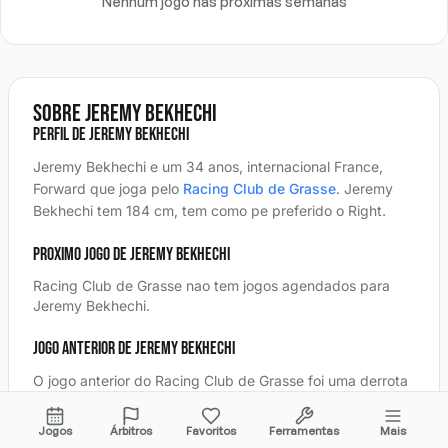
Nenhum jogo nas próximas semanas
Sobre Jeremy Bekhechi
Perfil de Jeremy Bekhechi
Jeremy Bekhechi e um 34 anos, internacional France,
Forward
que joga pelo
Racing Club de Grasse
.
Jeremy
Bekhechi
tem 184 cm, tem como pe preferido o Right
.
Proximo jogo de Jeremy Bekhechi
Racing Club de Grasse nao tem jogos agendados para
Jeremy Bekhechi.
Jogo anterior de Jeremy Bekhechi
O jogo anterior do Racing Club de Grasse foi uma
derrota
4-5
fora contra
FC Rhône-Vallées
em November 15, 2025
na
Coupe de France
.
Detalhes completos da partida,
Jogos
Árbitros
Favoritos
Ferramentas
Mais
escalacoes e estatisticas estao
aqui
.