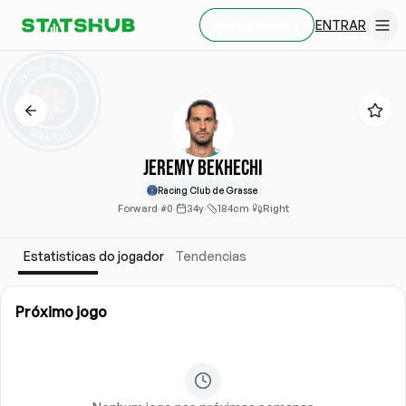
ENTRAR
CRIAR CONTA
Jeremy Bekhechi
Racing Club de Grasse
Forward
·
#0
·
34y
·
184cm
·
Right
Estatisticas do jogador
Tendencias
Próximo jogo