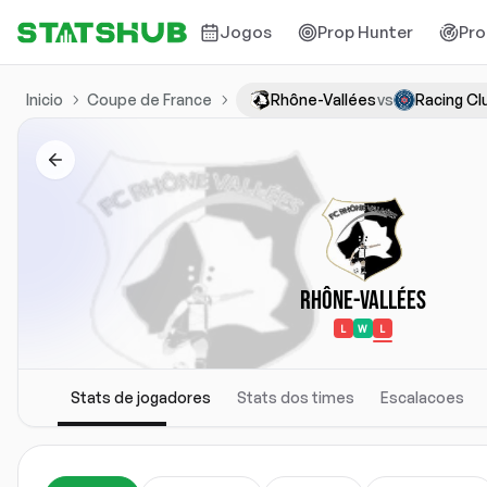
Jogos
Prop Hunter
Pro
Inicio
Coupe de France
Rhône-Vallées
vs
Racing Cl
Rhône-Vallées
L
W
L
Stats de jogadores
Stats dos times
Escalacoes