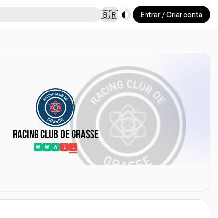
Toggle theme
🇧🇷
Entrar / Criar conta
Racing Club de Grasse
W
W
W
L
L