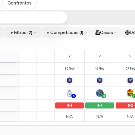
Confrontos
Filtros
(2)
Competicoes
(1)
Casas
Di
30 Nov
15 Nov
07 Fe
A
H
5
-
4
5
-
4
0
-
2
-
-
N/A
N/A
N/A