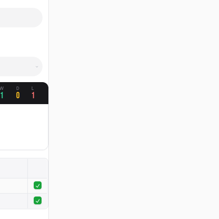
W
D
L
1
0
1