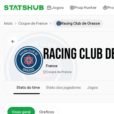
Jogos
Prop Hunter
Pro
Inicio
Coupe de France
Racing Club de Grasse
RACING CLUB D
France
Coupe de France
Stats do time
Stats dos jogadores
Jogos
Visao geral
Graficos