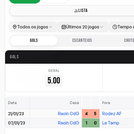
LISTA
Todos os jogos
Últimos 20 jogos
Tempo 
GOLS
ESCANTEIOS
CHUT
GOLS
GERAL
5.00
Data
Casa
Fora
21/01/23
Racin CdG
4
5
Rodez AF
07/01/23
Racin CdG
1
0
La Tamp