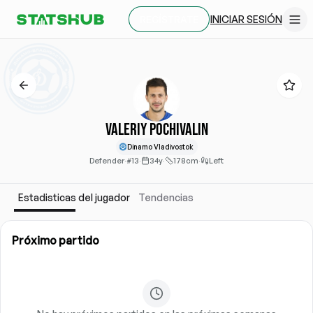
INICIAR SESIÓN
REGÍSTRATE
Valeriy Pochivalin
Dinamo Vladivostok
Defender
·
#13
·
34y
·
178cm
·
Left
Estadisticas del jugador
Tendencias
Próximo partido