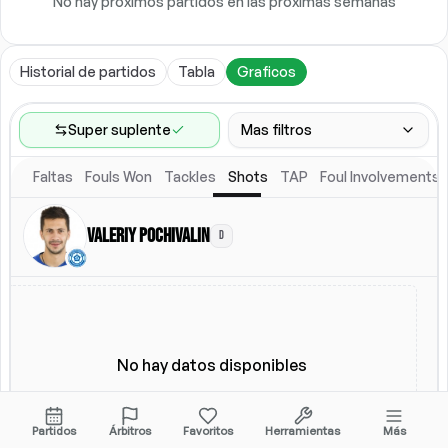
No hay próximos partidos en las próximas semanas
Historial de partidos
Tabla
Graficos
Super suplente
Mas filtros
Faltas
Fouls Won
Tackles
Shots
TAP
Foul Involvements
Rango de partidos
Ultimos 60 partidos
Valeriy Pochivalin
D
Competiciones
Ligas
(
2
)
Ubicacion
Alineacion titular
Todos
Alineacion titular
No hay datos disponibles
Partidos
Árbitros
Favoritos
Herramientas
Más