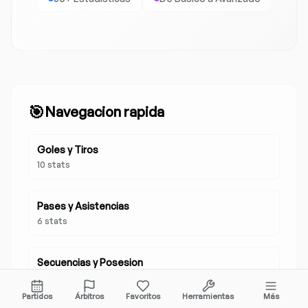
🎯
Navegacion rapida
Goles y Tiros
10
stats
Pases y Asistencias
6
stats
Secuencias y Posesion
2
stats
Partidos
Árbitros
Favoritos
Herramientas
Más