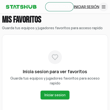
INICIAR SESIÓN
REGÍSTRATE
MIS FAVORITOS
Guarda tus equipos y jugadores favoritos para acceso rapido
Inicia sesion para ver favoritos
Guarda tus equipos y jugadores favoritos para acceso
rapido
Iniciar sesion