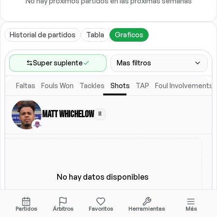
No hay próximos partidos en las próximas semanas
Historial de partidos
Tabla
Graficos
Super suplente
Mas filtros
Faltas
Fouls Won
Tackles
Shots
TAP
Foul Involvements
Rango de partidos
Ultimos 60 partidos
Matt Whichelow
M
Competiciones
Ligas
(
4
)
Ubicacion
Alineacion titular
Todos
Alineacion titular
No hay datos disponibles
Partidos
Árbitros
Favoritos
Herramientas
Más