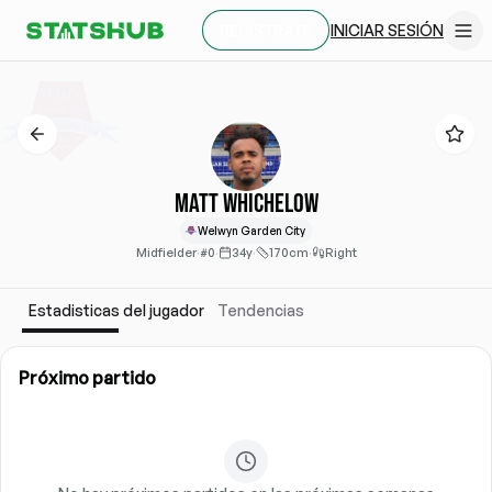
INICIAR SESIÓN
REGÍSTRATE
Matt Whichelow
Welwyn Garden City
Midfielder
·
#0
·
34y
·
170cm
·
Right
Estadisticas del jugador
Tendencias
Próximo partido