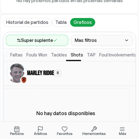
No hay próximos partidos en las próximas semanas
Historial de partidos
Tabla
Graficos
Super suplente
Mas filtros
Faltas
Fouls Won
Tackles
Shots
TAP
Foul Involvements
Rango de partidos
Ultimos 60 partidos
Marley Ridge
M
Ubicacion
Alineacion titular
Todos
Alineacion titular
No hay datos disponibles
Partidos
Árbitros
Favoritos
Herramientas
Más