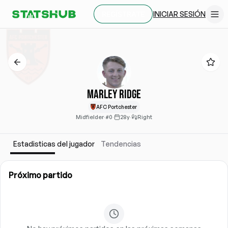
INICIAR SESIÓN
REGÍSTRATE
Marley Ridge
AFC Portchester
Midfielder
·
#0
·
28y
·
Right
Estadisticas del jugador
Tendencias
Próximo partido