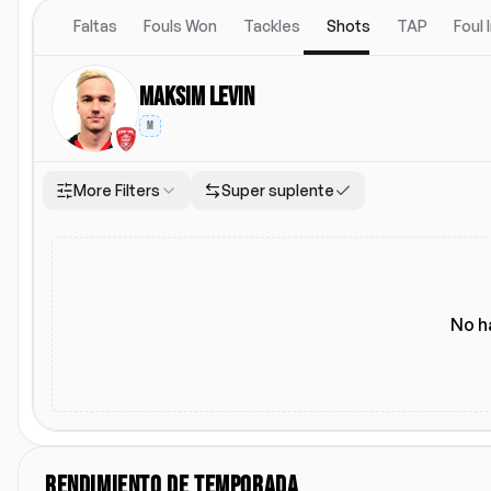
Faltas
Fouls Won
Tackles
Shots
TAP
Foul
Maksim Levin
M
More Filters
Super suplente
Ubicacion
Alineacion titular
Li
Todos
Local
Visitante
Alineacion titular
No h
RENDIMIENTO DE TEMPORADA