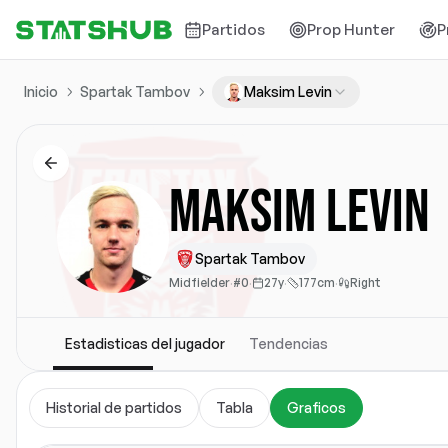
Partidos
Prop Hunter
P
Inicio
Spartak Tambov
Maksim Levin
Maksim Levin
Spartak Tambov
Midfielder
·
#0
·
27y
·
177cm
·
Right
Estadisticas del jugador
Tendencias
Historial de partidos
Tabla
Graficos