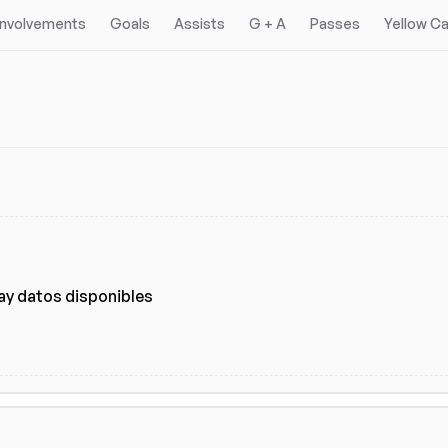
 Involvements
Goals
Assists
G + A
Passes
Yellow C
gas
Ligas
(4)
ay datos disponibles