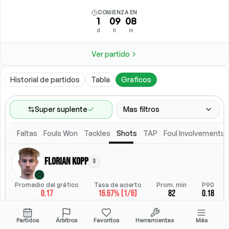
COMIENZA EN
1
09
08
d
h
m
Ver partido
Historial de partidos
Tabla
Graficos
Super suplente
Mas filtros
Faltas
Fouls Won
Tackles
Shots
TAP
Foul Involvements
Rango de partidos
Ultimos 60 partidos
Florian Kopp
D
Competiciones
Posicion
Ligas
(
4
)
Posicion
Promedio del gráfico
Tasa de acierto
Prom. min
P90
0.17
16.67% (1/6)
82
0.18
Ubicacion
Alineacion titular
Todos
Alineacion titular
StatsHub.com
Partidos
Árbitros
Favoritos
Herramientas
Más