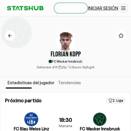
INICIAR SESIÓN
REGÍSTRATE
Florian Kopp
FC Wacker Innsbruck
Defender
·
#19
·
25y
·
186cm
·
Right
Estadisticas del jugador
Tendencias
Próximo partido
2. Liga
18:30
Manana
FC Blau Weiss Linz
FC Wacker Innsbruck