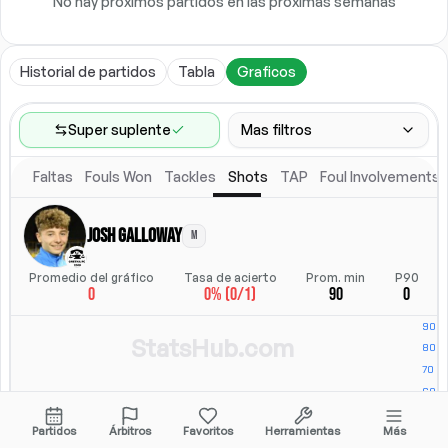
No hay próximos partidos en las próximas semanas
Historial de partidos
Tabla
Graficos
Super suplente
Mas filtros
Faltas
Fouls Won
Tackles
Shots
TAP
Foul Involvements
Rango de partidos
Ultimos 60 partidos
Josh Galloway
M
Competiciones
Posicion
Ligas
(
2
)
Posicion
Promedio del gráfico
Tasa de acierto
Prom. min
P90
0
0% (0/1)
90
0
Ubicacion
Alineacion titular
Todos
Alineacion titular
StatsHub.com
Partidos
Árbitros
Favoritos
Herramientas
Más