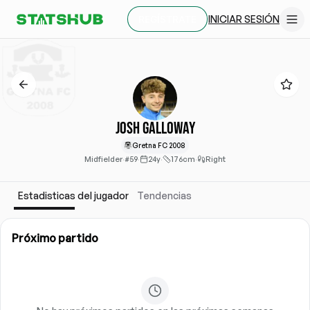
INICIAR SESIÓN
REGÍSTRATE
Josh Galloway
Gretna FC 2008
Midfielder
·
#59
·
24y
·
176cm
·
Right
Estadisticas del jugador
Tendencias
Próximo partido