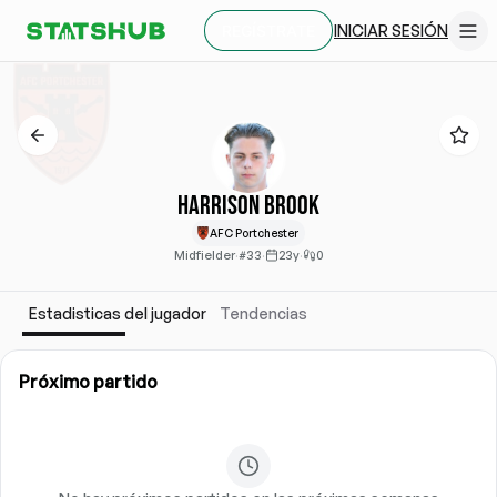
INICIAR SESIÓN
REGÍSTRATE
Harrison Brook
AFC Portchester
Midfielder
·
#33
·
23y
·
0
Estadisticas del jugador
Tendencias
Próximo partido