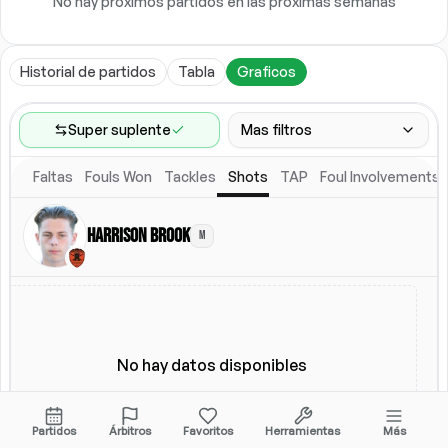
No hay próximos partidos en las próximas semanas
Historial de partidos
Tabla
Graficos
Super suplente
Mas filtros
Faltas
Fouls Won
Tackles
Shots
TAP
Foul Involvements
Rango de partidos
Ultimos 60 partidos
Harrison Brook
M
Competiciones
Ligas
(
6
)
Ubicacion
Alineacion titular
Todos
Alineacion titular
No hay datos disponibles
Partidos
Árbitros
Favoritos
Herramientas
Más