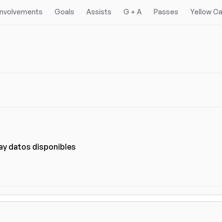
 Involvements
Goals
Assists
G + A
Passes
Yellow C
ay datos disponibles