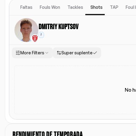
Faltas
Fouls Won
Tackles
Shots
TAP
Foul
Dmitriy Kuptsov
F
More Filters
Super suplente
Ubicacion
Alineacion titular
Todos
Local
Visitante
Alineacion titular
No h
RENDIMIENTO DE TEMPORADA