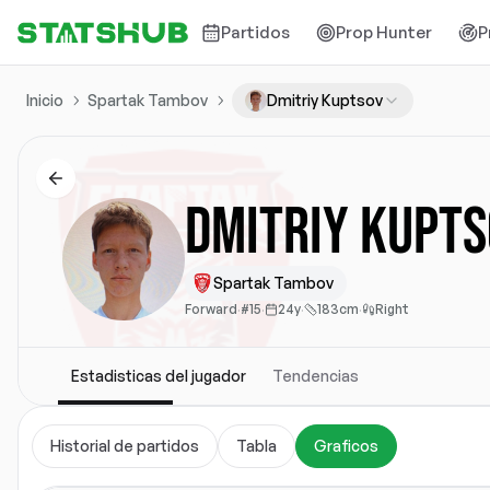
Partidos
Prop Hunter
P
Inicio
Spartak Tambov
Dmitriy Kuptsov
Dmitriy Kupt
Spartak Tambov
Forward
·
#15
·
24y
·
183cm
·
Right
Estadisticas del jugador
Tendencias
Historial de partidos
Tabla
Graficos