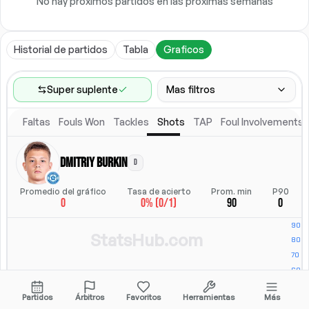
No hay próximos partidos en las próximas semanas
Historial de partidos
Tabla
Graficos
Super suplente
Mas filtros
Faltas
Fouls Won
Tackles
Shots
TAP
Foul Involvements
Rango de partidos
Ultimos 60 partidos
Dmitriy Burkin
D
Competiciones
Posicion
Ligas
(
2
)
Posicion
Promedio del gráfico
Tasa de acierto
Prom. min
P90
0
0% (0/1)
90
0
Ubicacion
Alineacion titular
Todos
Alineacion titular
StatsHub.com
Partidos
Árbitros
Favoritos
Herramientas
Más