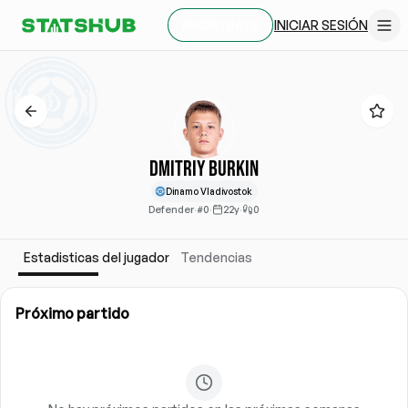
INICIAR SESIÓN
REGÍSTRATE
Dmitriy Burkin
Dinamo Vladivostok
Defender
·
#0
·
22y
·
0
Estadisticas del jugador
Tendencias
Próximo partido