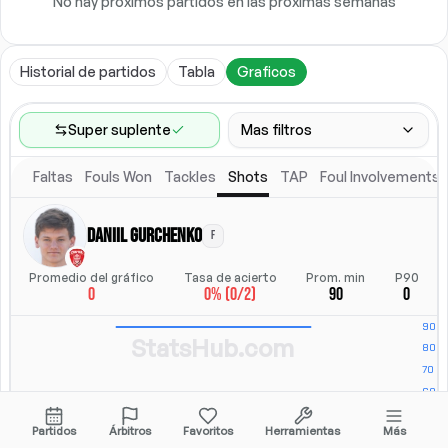
No hay próximos partidos en las próximas semanas
Historial de partidos
Tabla
Graficos
Super suplente
Mas filtros
Faltas
Fouls Won
Tackles
Shots
TAP
Foul Involvements
Rango de partidos
Ultimos 60 partidos
Daniil Gurchenko
F
Posicion
Posicion
Promedio del gráfico
Tasa de acierto
Prom. min
P90
0
0% (0/2)
90
0
Ubicacion
Alineacion titular
Todos
Alineacion titular
StatsHub.com
Partidos
Árbitros
Favoritos
Herramientas
Más