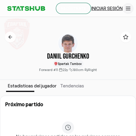
INICIAR SESIÓN
REGÍSTRATE
Daniil Gurchenko
Spartak Tambov
Forward
·
#11
·
22y
·
180cm
·
Right
Estadisticas del jugador
Tendencias
Próximo partido