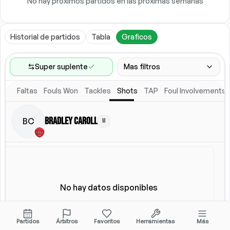
No hay próximos partidos en las próximas semanas
Historial de partidos
Tabla
Graficos
Super suplente
Mas filtros
Faltas
Fouls Won
Tackles
Shots
TAP
Foul Involvements
Rango de partidos
Ultimos 60 partidos
Bradley Caroll
BC
M
Ubicacion
Alineacion titular
Todos
Alineacion titular
No hay datos disponibles
Partidos
Árbitros
Favoritos
Herramientas
Más