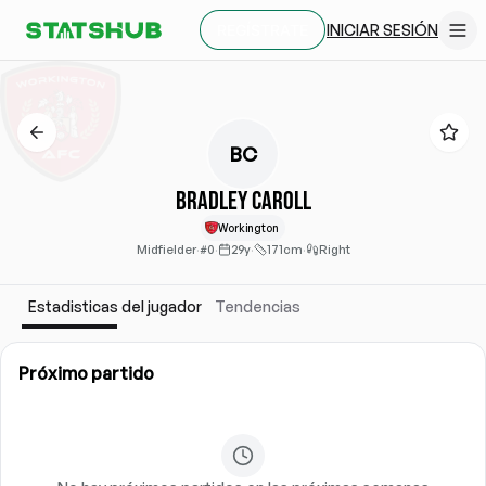
INICIAR SESIÓN
REGÍSTRATE
BC
Bradley Caroll
Workington
Midfielder
·
#0
·
29y
·
171cm
·
Right
Estadisticas del jugador
Tendencias
Próximo partido