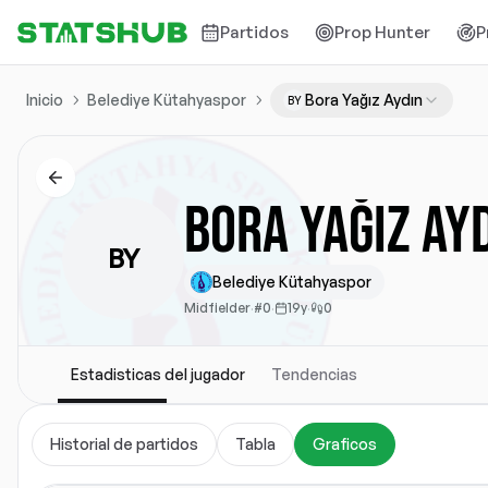
Partidos
Prop Hunter
P
Inicio
Belediye Kütahyaspor
Bora Yağız Aydın
BY
Bora Yağız Ay
BY
Belediye Kütahyaspor
Midfielder
·
#0
·
19y
·
0
Estadisticas del jugador
Tendencias
Historial de partidos
Tabla
Graficos