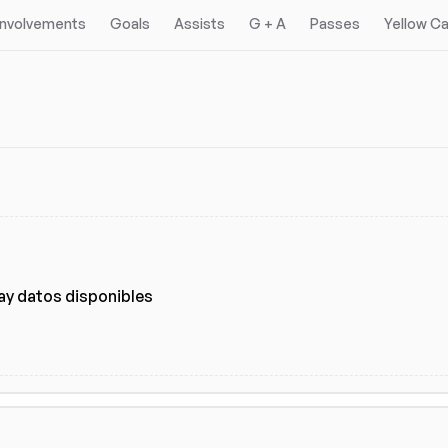
 Involvements
Goals
Assists
G + A
Passes
Yellow C
ay datos disponibles