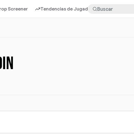
rop Screener
Tendencias de Jugadores
Más
dın