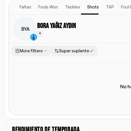
Faltas
Fouls Won
Tackles
Shots
TAP
Foul
Bora Yağız Aydın
BYA
M
More Filters
Super suplente
Ubicacion
Alineacion titular
Todos
Local
Visitante
Alineacion titular
No h
RENDIMIENTO DE TEMPORADA