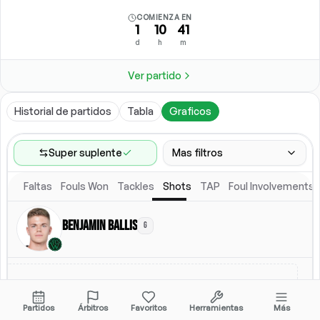
COMIENZA EN
1
10
41
d
h
m
Ver partido
Historial de partidos
Tabla
Graficos
Super suplente
Mas filtros
Faltas
Fouls Won
Tackles
Shots
TAP
Foul Involvements
Rango de partidos
Ultimos 60 partidos
Benjamin Ballis
G
Ubicacion
Alineacion titular
Todos
Alineacion titular
Partidos
Árbitros
Favoritos
Herramientas
Más