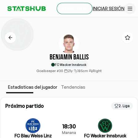
INICIAR SESIÓN
REGÍSTRATE
Benjamin Ballis
FC Wacker Innsbruck
Goalkeeper
·
#30
·
21y
·
185cm
·
Right
Estadisticas del jugador
Tendencias
Próximo partido
2. Liga
18:30
Manana
FC Blau Weiss Linz
FC Wacker Innsbruck