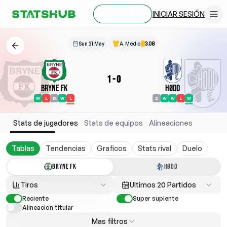
INICIAR SESIÓN
REGÍSTRATE
Sun 31 May
A. Medic
3.08
1
-
0
Bryne FK
Hødd
W
L
D
W
L
D
W
W
L
W
Stats de jugadores
Stats de equipos
Alineaciones
Tablas
Tendencias
Graficos
Stats rival
Duelo
BRYNE FK
HØDD
Tiros
Ultimos 20 Partidos
Reciente
Super suplente
Alineacion titular
Mas filtros