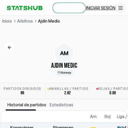
INICIAR SESIÓN
REGÍSTRATE
Inicio
Arbitros
Ajdin Medic
AM
AJDIN MEDIC
Norway
PARTIDOS DIRIGIDOS
AMARILLAS / PARTIDO
ROJAS / PARTID
89
2.82
0.09
Historial de partidos
Estadisticas
Am
Roj
Liga 
Kongsvinger
Strømmen
1st