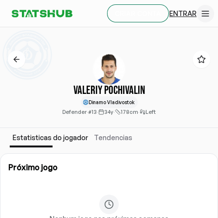
ENTRAR
CRIAR CONTA
Valeriy Pochivalin
Dinamo Vladivostok
Defender
·
#13
·
34y
·
178cm
·
Left
Estatisticas do jogador
Tendencias
Próximo jogo