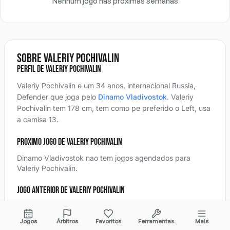
Nenhum jogo nas próximas semanas
Sobre Valeriy Pochivalin
Perfil de Valeriy Pochivalin
Valeriy Pochivalin e um 34 anos, internacional Russia,
Defender
que joga pelo
Dinamo Vladivostok
.
Valeriy
Pochivalin
tem 178 cm, tem como pe preferido o Left, usa
a camisa 13
.
Proximo jogo de Valeriy Pochivalin
Dinamo Vladivostok nao tem jogos agendados para
Valeriy Pochivalin.
Jogo anterior de Valeriy Pochivalin
O jogo anterior do Dinamo Vladivostok foi uma
derrota
0-
3
fora contra
KDV Tomsk
em August 20, 2025
na
Jogos
Árbitros
Favoritos
Ferramentas
Mais
Russian Cup Regions Path
.
Detalhes completos da