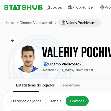
Jogos
Prop Hunter
Pro
Inicio
Dinamo Vladivostok
Valeriy Pochivalin
Valeriy Pochi
Dinamo Vladivostok
Defender
·
#13
·
34y
·
178cm
·
Left
Estatisticas do jogador
Tendencias
Historico de jogos
Tabela
Graficos