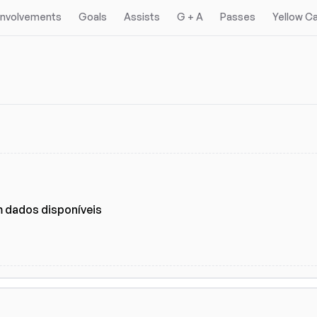
 Involvements
Goals
Assists
G + A
Passes
Yellow C
gas
Ligas
(2)
 dados disponíveis