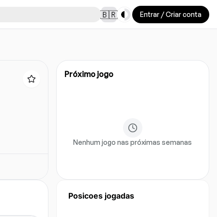
Toggle theme
🇧🇷
Entrar / Criar conta
Próximo jogo
Nenhum jogo nas próximas semanas
Posicoes jogadas
Ainda nao ha dados de