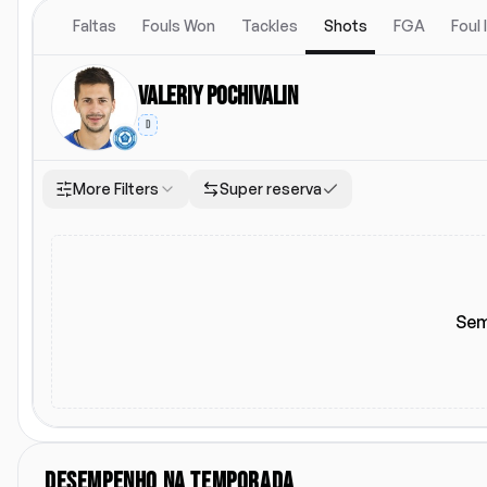
Faltas
Fouls Won
Tackles
Shots
FGA
Foul
Valeriy Pochivalin
D
More Filters
Super reserva
Local
Escalacao titular
Li
Todos
Casa
Fora
Escalacao titular
Sem
DESEMPENHO NA TEMPORADA