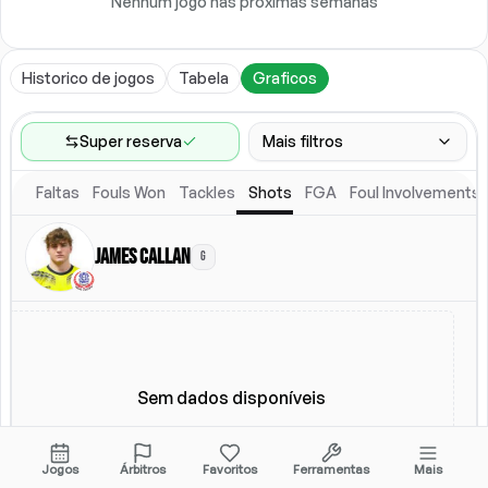
Nenhum jogo nas próximas semanas
Historico de jogos
Tabela
Graficos
Super reserva
Mais filtros
Faltas
Fouls Won
Tackles
Shots
FGA
Foul Involvements
Faixa de jogos
Ultimos 60 jogos
James Callan
G
Competicoes
Ligas
(
6
)
Local
Escalacao titular
Todos
Escalacao titular
Sem dados disponíveis
Jogos
Árbitros
Favoritos
Ferramentas
Mais