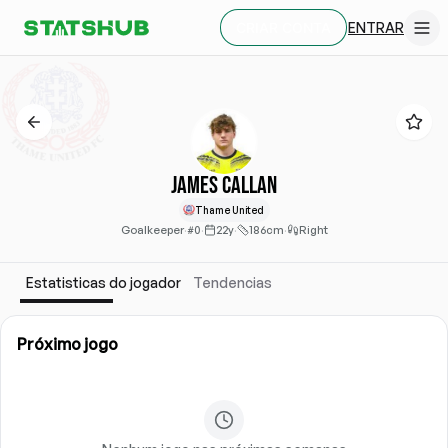
ENTRAR
CRIAR CONTA
James Callan
Thame United
Goalkeeper
·
#0
·
22y
·
186cm
·
Right
Estatisticas do jogador
Tendencias
Próximo jogo