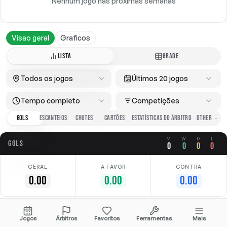
Nenhum jogo nas próximas semanas
Visao geral
Graficos
LISTA
GRADE
Todos os jogos
Últimos 20 jogos
Tempo completo
Competições
GOLS
ESCANTEIOS
CHUTES
CARTÕES
ESTATÍSTICAS DO ÁRBITRO
M
W
D
L
GOLS
0
0
0
0
GERAL
A FAVOR
CONTRA
0.00
0.00
0.00
Sem dados disponíveis
Jogos
Árbitros
Favoritos
Ferramentas
Mais