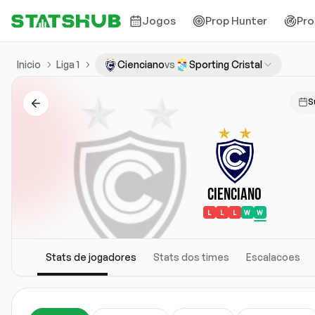
Jogos
Prop Hunter
Pro
Inicio
Liga 1
Cienciano
vs
Sporting Cristal
S
Cienciano
L
L
L
W
W
Stats de jogadores
Stats dos times
Escalacoes