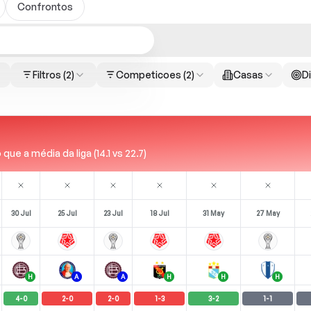
Confrontos
Filtros
(2)
Competicoes
(2)
Casas
Di
e a média da liga (14.1 vs 22.7)
30 Jul
25 Jul
23 Jul
18 Jul
31 May
27 May
H
A
A
H
H
H
4
-
0
2
-
0
2
-
0
1
-
3
3
-
2
1
-
1