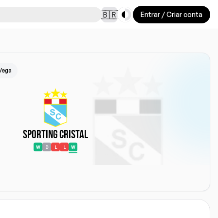
Toggle theme
🇧🇷
Entrar / Criar conta
 Vega
Sporting Cristal
W
D
L
L
W