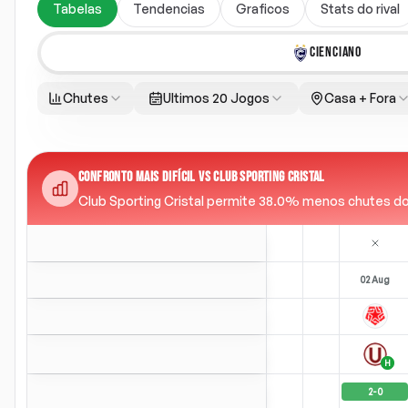
Tabelas
Tendencias
Graficos
Stats do rival
CIENCIANO
Chutes
Ultimos 20 Jogos
Casa + Fora
CONFRONTO MAIS DIFÍCIL VS CLUB SPORTING CRISTAL
Club Sporting Cristal permite 38.0% menos chutes do qu
02 Aug
H
2
-
0