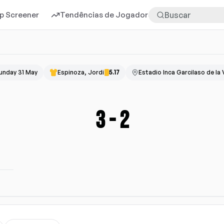
p Screener
Tendências de Jogadores
Mais
unday 31 May
Espinoza, Jordi
5.17
Estadio Inca Garcilaso de la
3
-
2