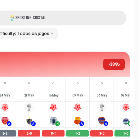
SPORTING CRISTAL
fficulty:
Todos os jogos
-38%
24 May
21 May
16 May
09 May
06 May
02 May
A
A
H
A
A
H
2
-
2
2
-
0
0
-
1
1
-
2
3
-
0
1
-
0