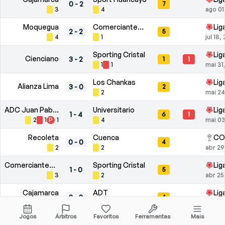
0
-
2
7
3
4
ago 01
Moquegua
Comerciantes Unidos
Lig
2
-
2
5
4
1
jul 18,
Sporting Cristal
Lig
Cienciano
3
-
2
1
1
1
1
mai 31
Los Chankas
Lig
Alianza Lima
3
-
0
2
2
mai 24
ADC Juan Pablo II
Universitario
Lig
1
-
4
6
1
2
1
P
1
4
mai 03
Recoleta
Cuenca
CO
0
-
0
4
2
2
abr 29
Comerciantes Unidos
Sporting Cristal
Lig
1
-
0
5
3
2
abr 25
Cajamarca
ADT
Lig
2
-
2
4
2
2
P
1
abr 18
Jogos
Árbitros
Favoritos
Ferramentas
Mais
Ind. del Valle
UCV
CO
3
-
1
3
1