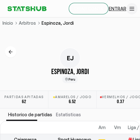
ENTRAR
CRIAR CONTA
Inicio
Arbitros
Espinoza, Jordi
EJ
ESPINOZA, JORDI
Peru
PARTIDAS APITADAS
AMARELOS / JOGO
VERMELHOS / JOG
62
6.52
0.37
Historico de partidas
Estatisticas
Am
Vm
Liga /
Cajamarca
Sport Huancayo
Lig