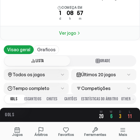
COMEÇA EM
1
08
57
d
h
m
Ver jogo
Visao geral
Graficos
LISTA
GRADE
Todos os jogos
Últimos 20 jogos
Tempo completo
Competições
GOLS
ESCANTEIOS
CHUTES
CARTÕES
ESTATÍSTICAS DO ÁRBITRO
M
W
D
L
GOLS
20
6
3
11
GERAL
A FAVOR
CONTRA
Jogos
Árbitros
Favoritos
Ferramentas
Mais
2.70
1.15
1.55