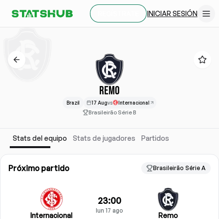
INICIAR SESIÓN
REGÍSTRATE
REMO
Brazil
17 Aug
vs
Internacional
Brasileirão Série B
Stats del equipo
Stats de jugadores
Partidos
Próximo partido
Brasileirão Série A
23:00
lun 17 ago
Internacional
Remo