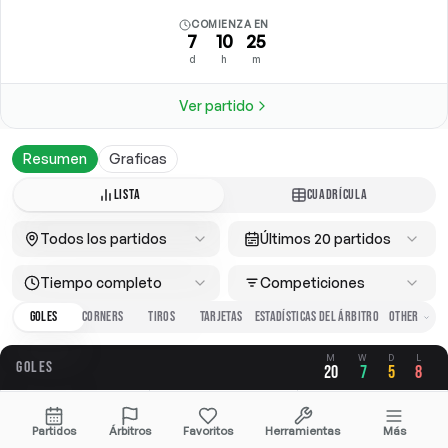
COMIENZA EN
7
10
25
d
h
m
Ver partido
Resumen
Graficas
LISTA
CUADRÍCULA
Todos los partidos
Últimos 20 partidos
Tiempo completo
Competiciones
GOLES
CORNERS
TIROS
TARJETAS
ESTADÍSTICAS DEL ÁRBITRO
M
W
D
L
GOLES
20
7
5
8
GLOBAL
A FAVOR
EN CONTRA
Partidos
Árbitros
Favoritos
Herramientas
Más
2.65
1.25
1.40