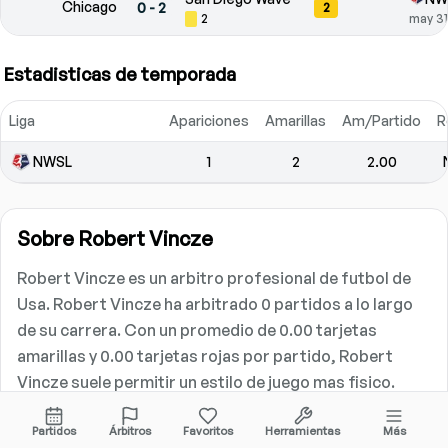
Chicago
0
-
2
2
2
may 31
Estadisticas de temporada
Liga
Apariciones
Amarillas
Am/Partido
R
NWSL
1
2
2.00
Sobre
Robert Vincze
Robert Vincze es un arbitro profesional de futbol de
Usa. Robert Vincze ha arbitrado 0 partidos a lo largo
de su carrera. Con un promedio de 0.00 tarjetas
amarillas y 0.00 tarjetas rojas por partido, Robert
Vincze suele permitir un estilo de juego mas fisico.
Estadisticas de carrera
Partidos
Árbitros
Favoritos
Herramientas
Más