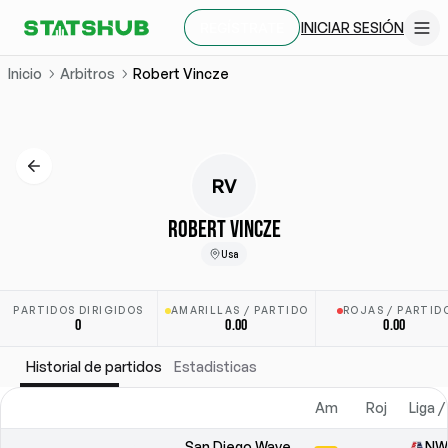
INICIAR SESIÓN
REGÍSTRATE
Inicio
Arbitros
Robert Vincze
RV
ROBERT VINCZE
Usa
PARTIDOS DIRIGIDOS
AMARILLAS / PARTIDO
ROJAS / PARTID
0
0.00
0.00
Historial de partidos
Estadisticas
Am
Roj
Liga 
San Diego Wave
NW