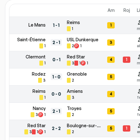
Am
Roj
L
Reims
Le Mans
1
-
1
1
1
m
Saint-Étienne
USL Dunkerque
2
-
1
3
1
2
P
1
a
Clermont
Red Star
0
-
1
4
1
1
3
1
P
1
m
Rodez
Grenoble
1
-
0
5
3
2
m
Reims
Amiens
0
-
0
4
1
3
f
Nancy
Troyes
2
-
1
5
3
P
1
2
f
Red Star
Boulogne-sur-Mer
2
-
2
5
1
3
1
P
1
2
e