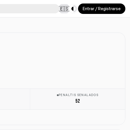
Toggle theme
🇪🇸
Entrar / Registrarse
PENALTIS SENALADOS
52