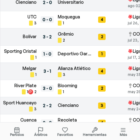
Cienciano
Universitario
2
-
0
ago 02
UTC
Moquegua
Lig
0
-
0
4
3
1
jul 26
Grêmio
CO
Bolívar
3
-
2
2
2
jul 23
Sporting Cristal
Lig
Deportivo Garcilaso
1
-
0
1
1
jul 17,
Melgar
Alianza Atlético
Lig
3
-
1
4
1
3
may 31
River Plate
Blooming
CO
3
-
0
2
1
P
2
1
may 2
Sport Huancayo
Lig
Cienciano
2
-
2
3
3
may 2
Cuenca
Recoleta
CO
2
-
2
4
1
3
may 2
Partidos
Árbitros
Favoritos
Herramientas
Más
ADT
Comerciantes Unidos
Lig
2
-
0
6