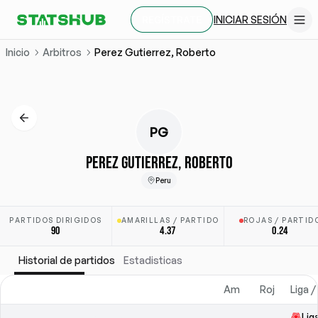
INICIAR SESIÓN
REGÍSTRATE
Inicio
Arbitros
Perez Gutierrez, Roberto
PG
PEREZ GUTIERREZ, ROBERTO
Peru
PARTIDOS DIRIGIDOS
AMARILLAS / PARTIDO
ROJAS / PARTID
90
4.37
0.24
Historial de partidos
Estadisticas
Am
Roj
Liga 
Lig