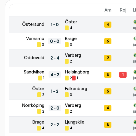
Am
Roj
L
Öster
Östersund
1
-
0
4
4
a
Värnamo
Brage
0
-
0
6
3
3
j
Varberg
Oddevold
2
-
4
2
2
j
Sandviken
Helsingborg
4
-
2
3
1
1
2
1
j
Öster
Falkenberg
1
-
3
5
2
3
j
Norrköping
Varberg
2
-
0
4
2
2
j
Brage
Ljungskile
2
-
2
8
4
4
j