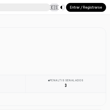
Toggle theme
🇪🇸
Entrar / Registrarse
PENALTIS SENALADOS
3