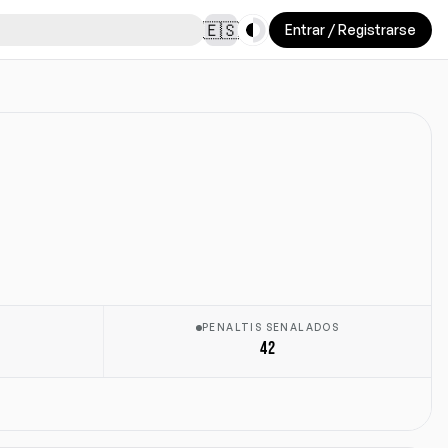
Toggle theme
🇪🇸
Entrar / Registrarse
PENALTIS SENALADOS
42