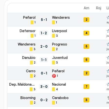
Am
Roj
L
Peñarol
Wanderers
5
-
1
2
1
1
a
Defensor
Liverpool
1
-
2
4
1
3
j
Wanderers
Progreso
2
-
0
5
3
2
j
Danubio
Juventud
1
-
1
5
2
3
j
Cerro
Peñarol
0
-
1
2
2
P
1
j
Dep. Maldonado
Nacional
3
-
0
7
3
4
m
Blooming
Carabobo
0
-
2
3
2
1
m