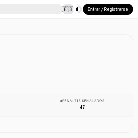
Toggle theme
🇪🇸
Entrar / Registrarse
PENALTIS SENALADOS
47