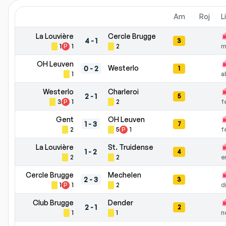
Am
Roj
L
La Louvière
Cercle Brugge
4
-
1
3
1
P
1
2
m
OH Leuven
Westerlo
0
-
2
1
1
a
Westerlo
Charleroi
2
-
1
5
3
P
1
2
f
Gent
OH Leuven
1
-
3
7
2
5
P
1
f
La Louvière
St. Truidense
1
-
2
4
2
2
e
Cercle Brugge
Mechelen
2
-
3
3
1
P
1
2
d
Club Brugge
Dender
2
-
1
2
1
1
n