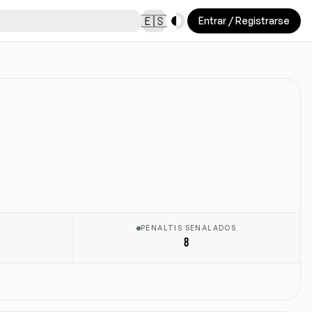
Toggle theme
🇪🇸
Entrar / Registrarse
PENALTIS SENALADOS
8