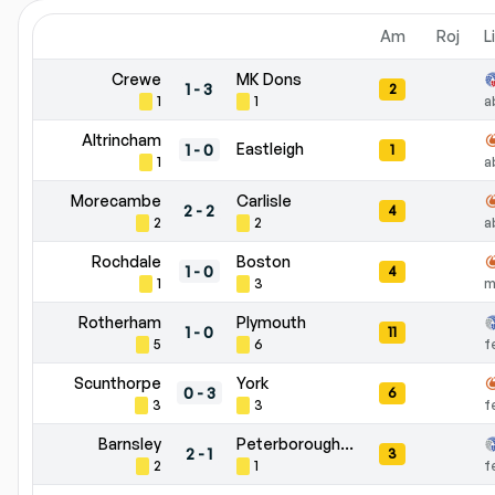
Am
Roj
L
Crewe
MK Dons
1
-
3
2
1
1
a
Altrincham
Eastleigh
1
-
0
1
1
a
Morecambe
Carlisle
2
-
2
4
2
2
a
Rochdale
Boston
1
-
0
4
1
3
m
Rotherham
Plymouth
1
-
0
11
5
6
f
Scunthorpe
York
0
-
3
6
3
3
f
Barnsley
Peterborough Utd
2
-
1
3
2
1
f