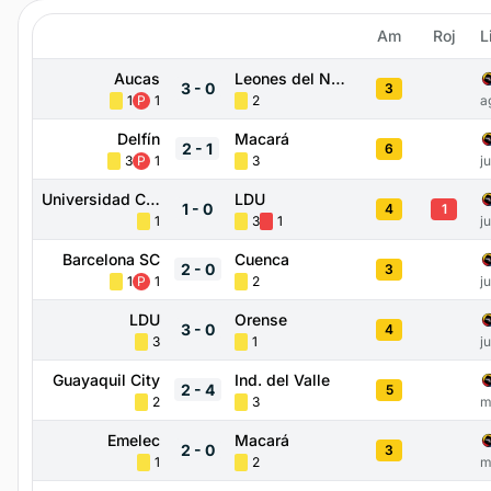
Am
Roj
L
Aucas
Leones del Norte
3
-
0
3
1
P
1
2
a
Delfín
Macará
2
-
1
6
3
P
1
3
j
Universidad Católica
LDU
1
-
0
4
1
1
3
1
j
Barcelona SC
Cuenca
2
-
0
3
1
P
1
2
j
LDU
Orense
3
-
0
4
3
1
j
Guayaquil City
Ind. del Valle
2
-
4
5
2
3
m
Emelec
Macará
2
-
0
3
1
2
m