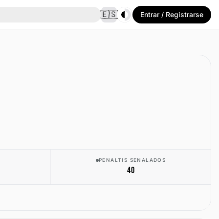
Toggle theme
🇪🇸
Entrar / Registrarse
PENALTIS SENALADOS
40