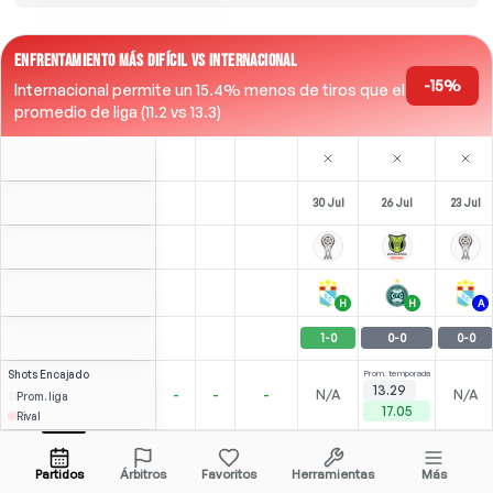
ENFRENTAMIENTO MÁS DIFÍCIL VS INTERNACIONAL
-15%
Internacional permite un 15.4% menos de tiros que el
promedio de liga (11.2 vs 13.3)
30 Jul
26 Jul
23 Jul
H
H
A
1
-
0
0
-
0
0
-
0
Shots
Encajado
Prom. temporada
13.29
-
-
-
N/A
N/A
Prom. liga
17.05
Rival
1
2
4
I. Pitta
Over
2.5
(
0
)
(
0
)
(
2
)
3.67
2.79
Abrir menú
Todas las cuotas (2)
1.75
ST
F
-
31
'
F
-
25
'
ST
-
82
'
Partidos
Árbitros
Favoritos
Herramientas
Más
84'