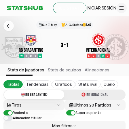
INICIAR SESIÓN
REGÍSTRATE
Sun 31 May
A. G. Stefano
5.65
3
-
1
RB Bragantino
Internacional
W
D
D
D
W
L
L
D
W
L
Stats de jugadores
Stats de equipos
Alineaciones
Tablas
Tendencias
Graficos
Stats rival
Duelo
RB BRAGANTINO
INTERNACIONAL
Tiros
Ultimos 20 Partidos
Reciente
Super suplente
Alineacion titular
Mas filtros