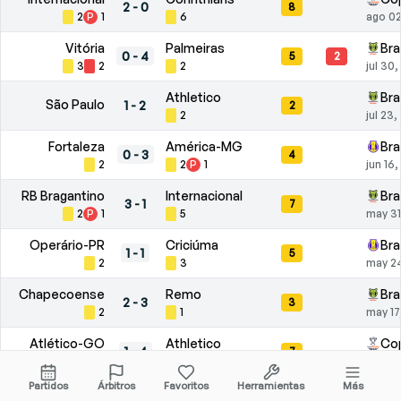
2
-
0
8
2
P
1
6
ago 02
Vitória
Palmeiras
Bra
0
-
4
5
2
3
2
2
jul 30
Athletico
Bra
São Paulo
1
-
2
2
2
jul 23
Fortaleza
América-MG
Bra
0
-
3
4
2
2
P
1
jun 16
RB Bragantino
Internacional
Bra
3
-
1
7
2
P
1
5
may 31
Operário-PR
Criciúma
Bra
1
-
1
5
2
3
may 2
Chapecoense
Remo
Bra
2
-
3
3
2
1
may 17
Atlético-GO
Athletico
Cop
1
-
4
7
4
3
may 14
Partidos
Árbitros
Favoritos
Herramientas
Más
Santos
RB Bragantino
Bra
2
-
0
5