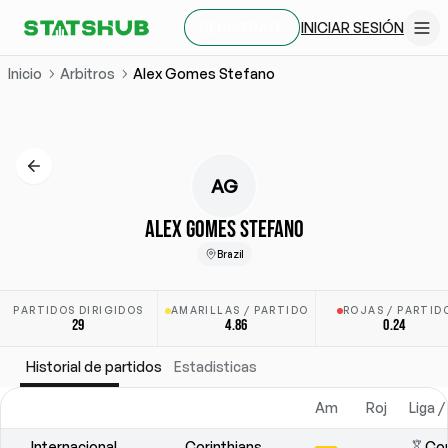
INICIAR SESIÓN
REGÍSTRATE
Inicio
Arbitros
Alex Gomes Stefano
AG
ALEX GOMES STEFANO
Brazil
PARTIDOS DIRIGIDOS
AMARILLAS / PARTIDO
ROJAS / PARTID
29
4.86
0.24
Historial de partidos
Estadisticas
Am
Roj
Liga 
Internacional
Corinthians
Cop