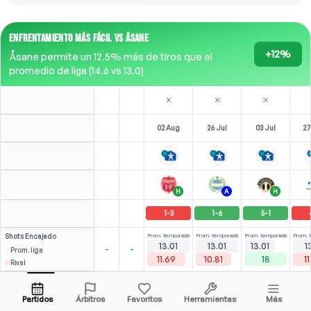
ENFRENTAMIENTO MÁS FÁCIL VS ÅSANE
+12%
Åsane permite un 12.5% más de tiros que el
promedio de liga (14.6 vs 13.0)
02 Aug
26 Jul
03 Jul
27
H
A
H
1
-
3
1
-
6
5
-
1
Shots
Encajado
Prom. temporada
Prom. temporada
Prom. temporada
Prom. 
13.01
13.01
13.01
1
-
-
Prom. liga
11.69
10.81
18
11
Rival
Udnæs
⚽
⚽
1
4
3
3
(
1
)
(
1
)
(
2
)
2.83
2.75
D. Job
Abrir menú
LW
-
90
'
LW
-
86
'
LW
-
79
'
L
Partidos
Árbitros
Favoritos
Herramientas
Más
87'