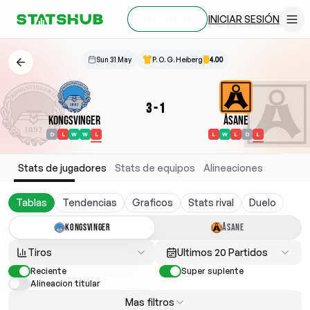
INICIAR SESIÓN
REGÍSTRATE
Sun 31 May
P. O. G. Heiberg
4.00
3
-
1
Kongsvinger
Åsane
D
L
W
W
L
L
W
L
D
L
Stats de jugadores
Stats de equipos
Alineaciones
Tablas
Tendencias
Graficos
Stats rival
Duelo
KONGSVINGER
ÅSANE
Tiros
Ultimos 20 Partidos
Reciente
Super suplente
Alineacion titular
Mas filtros