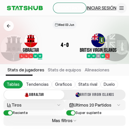
INICIAR SESIÓN
REGÍSTRATE
Wed 03 Jun
4
-
0
Gibraltar
British Virgin Islands
L
L
L
W
W
W
W
D
W
L
Stats de jugadores
Stats de equipos
Alineaciones
Tablas
Tendencias
Graficos
Stats rival
Duelo
GIBRALTAR
BRITISH VIRGIN ISLANDS
Tiros
Ultimos 20 Partidos
Reciente
Super suplente
Mas filtros