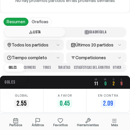
No hay próximos partidos en las próximas semanas
Resumen
Graficas
LISTA
CUADRÍCULA
Todos los partidos
Últimos 20 partidos
Tiempo completo
Competiciones
GOLES
CORNERS
TIROS
TARJETAS
ESTADÍSTICAS DEL ÁRBITRO
M
W
D
L
GOLES
11
0
2
9
GLOBAL
A FAVOR
EN CONTRA
2.55
0.45
2.09
Fecha
Casa
Fuera
Competición
Partidos
Árbitros
Favoritos
Herramientas
Más