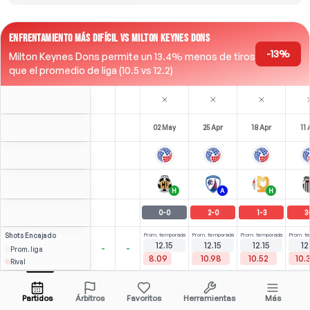
ENFRENTAMIENTO MÁS DIFÍCIL VS MILTON KEYNES DONS
-13%
Milton Keynes Dons permite un 13.4% menos de tiros
que el promedio de liga (10.5 vs 12.2)
02 May
25 Apr
18 Apr
11 
H
A
H
0
-
0
2
-
0
1
-
3
3
Shots
Encajado
Prom. temporada
Prom. temporada
Prom. temporada
Prom. t
12.15
12.15
12.15
12
-
-
Prom. liga
8.09
10.98
10.52
10.
Rival
1
3
1
3
(
0
)
(
1
)
(
0
)
E. Tezgel
3.02
2.50
Abrir menú
ST
ST
-
83
'
ST
-
72
'
ST
-
90
'
ST
Partidos
Árbitros
Favoritos
Herramientas
Más
81'