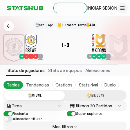
INICIAR SESIÓN
REGÍSTRATE
Sat 18 Apr
Z. Kennard-Kettle
4.28
1
-
3
Crewe
MK Dons
W
L
L
L
D
D
W
W
W
D
Stats de jugadores
Stats de equipos
Alineaciones
Tablas
Tendencias
Graficos
Stats rival
Duelo
CREWE
MK DONS
Tiros
Ultimos 20 Partidos
Reciente
Super suplente
Alineacion titular
Mas filtros