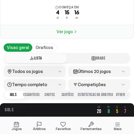
COMEÇA EM
4
15
16
d
h
m
Ver jogo
Visao geral
Graficos
LISTA
GRADE
Todos os jogos
Últimos 20 jogos
Tempo completo
Competições
GOLS
ESCANTEIOS
CHUTES
CARTÕES
ESTATÍSTICAS DO ÁRBITRO
M
W
D
L
GOLS
20
8
5
7
GERAL
A FAVOR
CONTRA
Jogos
Árbitros
Favoritos
Ferramentas
Mais
3.05
1.50
1.55