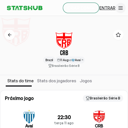
ENTRAR
CRIAR CONTA
CRB
Brazil
11 Aug
vs
Avaí
Brasileirão Série B
Stats do time
Stats dos jogadores
Jogos
Próximo jogo
Brasileirão Série B
22:30
terça 11 ago
Avaí
CRB