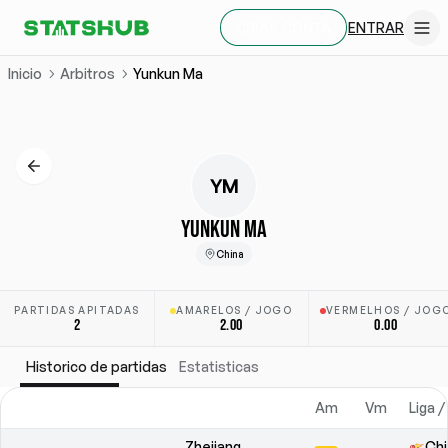
ENTRAR
CRIAR CONTA
Inicio
Arbitros
Yunkun Ma
YM
YUNKUN MA
China
PARTIDAS APITADAS
AMARELOS / JOGO
VERMELHOS / JOG
2
2.00
0.00
Historico de partidas
Estatisticas
Am
Vm
Liga /
Zhejiang
Chi