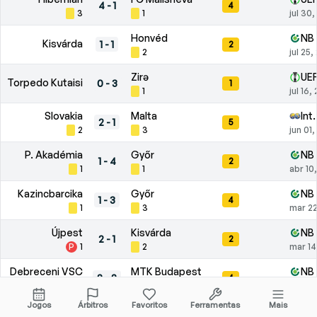
4
-
1
4
3
1
jul 30
Honvéd
NB 
Kisvárda
1
-
1
2
2
jul 25
Zirə
UEF
Torpedo Kutaisi
0
-
3
1
1
jul 16,
Slovakia
Malta
Int
2
-
1
5
2
3
jun 01
P. Akadémia
Győr
NB 
1
-
4
2
1
1
abr 10
Kazincbarcika
Győr
NB 
1
-
3
4
1
3
mar 22
Újpest
Kisvárda
NB 
2
-
1
2
P
1
2
mar 14
Debreceni VSC
MTK Budapest
NB 
2
-
2
4
3
1
fev 27
Jogos
Árbitros
Favoritos
Ferramentas
Mais
ZTE
Ferencváros
NB 
3
-
1
5
1