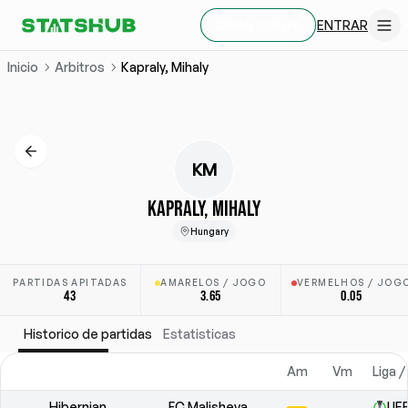
ENTRAR
CRIAR CONTA
Inicio
Arbitros
Kapraly, Mihaly
KM
KAPRALY, MIHALY
Hungary
PARTIDAS APITADAS
AMARELOS / JOGO
VERMELHOS / JOG
43
3.65
0.05
Historico de partidas
Estatisticas
Am
Vm
Liga /
Hibernian
FC Malisheva
UEF