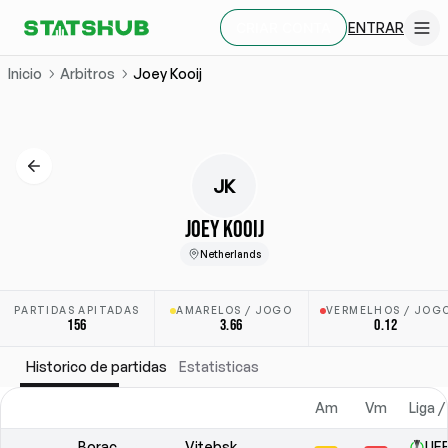
ENTRAR
CRIAR CONTA
Inicio
Arbitros
Joey Kooij
JK
JOEY KOOIJ
Netherlands
PARTIDAS APITADAS
AMARELOS / JOGO
VERMELHOS / JOG
156
3.66
0.12
Historico de partidas
Estatisticas
Am
Vm
Liga /
Borac
Vitebsk
UEF