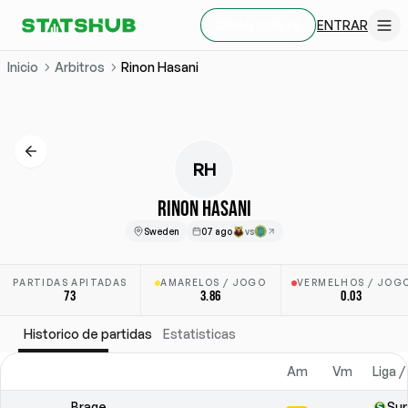
ENTRAR
CRIAR CONTA
Inicio
Arbitros
Rinon Hasani
RH
RINON HASANI
Sweden
07 ago
vs
PARTIDAS APITADAS
AMARELOS / JOGO
VERMELHOS / JOG
73
3.86
0.03
Historico de partidas
Estatisticas
Am
Vm
Liga /
Brage
Su