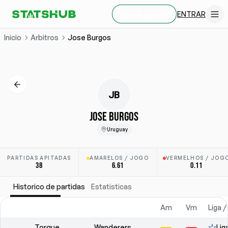
ENTRAR
CRIAR CONTA
Inicio
Arbitros
Jose Burgos
JB
JOSE BURGOS
Uruguay
PARTIDAS APITADAS
AMARELOS / JOGO
VERMELHOS / JOG
38
6.61
0.11
Historico de partidas
Estatisticas
Am
Vm
Liga /
Torque
Wanderers
Lig