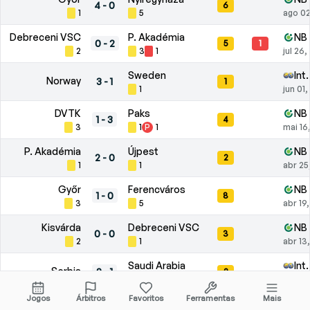
4
-
0
6
1
5
ago 02
Debreceni VSC
P. Akadémia
NB 
0
-
2
5
1
2
3
1
jul 26
Sweden
Int
Norway
3
-
1
1
1
jun 01
DVTK
Paks
NB 
1
-
3
4
3
1
P
1
mai 16
P. Akadémia
Újpest
NB 
2
-
0
2
1
1
abr 25
Győr
Ferencváros
NB 
1
-
0
8
3
5
abr 19
Kisvárda
Debreceni VSC
NB 
0
-
0
3
2
1
abr 13
Saudi Arabia
Int
Serbia
2
-
1
2
2
mar 31
Jogos
Árbitros
Favoritos
Ferramentas
Mais
MTK Budapest
Paks
NB 
0
-
2
2