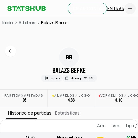
ENTRAR
CRIAR CONTA
Inicio
Arbitros
Balazs Berke
BB
BALAZS BERKE
Hungary
Estreia
:
jul 30, 2011
PARTIDAS APITADAS
AMARELOS / JOGO
VERMELHOS / JOG
105
4.33
0.10
Historico de partidas
Estatisticas
Am
Vm
Liga /
Győr
Nyíregyháza
NB 