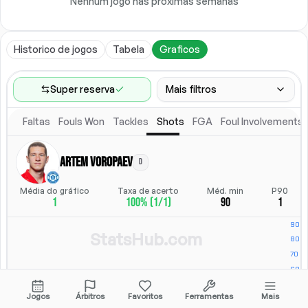
Nenhum jogo nas próximas semanas
Historico de jogos
Tabela
Graficos
Super reserva
Mais filtros
Faltas
Fouls Won
Tackles
Shots
FGA
Foul Involvements
Faixa de jogos
Ultimos 60 jogos
Artem Voropaev
D
Competicoes
Posicao
Ligas
(
2
)
Posicao
Média do gráfico
Taxa de acerto
Méd. min
P90
1
100% (1/1)
90
1
Local
Escalacao titular
Todos
Escalacao titular
StatsHub.com
Jogos
Árbitros
Favoritos
Ferramentas
Mais