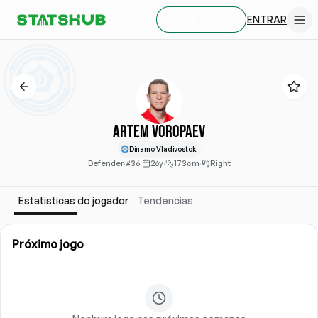
ENTRAR
CRIAR CONTA
Artem Voropaev
Dinamo Vladivostok
Defender
·
#36
·
26y
·
173cm
·
Right
Estatisticas do jogador
Tendencias
Próximo jogo